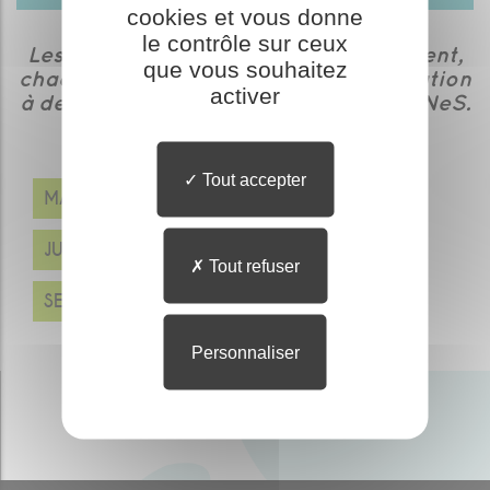
cookies et vous donne
le contrôle sur ceux
Les administrateurs d’e-learNeS éditent,
que vous souhaitez
chaque trimestre, une lettre d’information
activer
à destination des utilisateurs d’e-learNeS.
Retrouvez-la ici.
Tout accepter
MARS 2025
JUIN 2025
Tout refuser
SEPTEMBRE 2025
Personnaliser