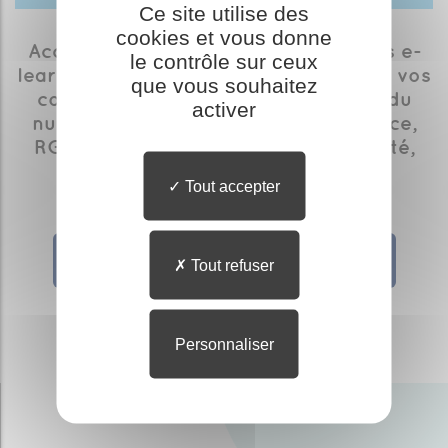
Ce site utilise des
cookies et vous donne
Accédez à l’ensemble des formations e-
le contrôle sur ceux
learning disponibles pour développer vos
que vous souhaitez
connaissances sur les thématiques du
activer
numérique en santé : Identitovigilance,
RGPD, Messagerie Sécurisée de Santé,
ViaTrajectoire, ROR, …
Tout accepter
Données de santé
Via Trajectoire
Tout refuser
ROR Normandie
Personnaliser