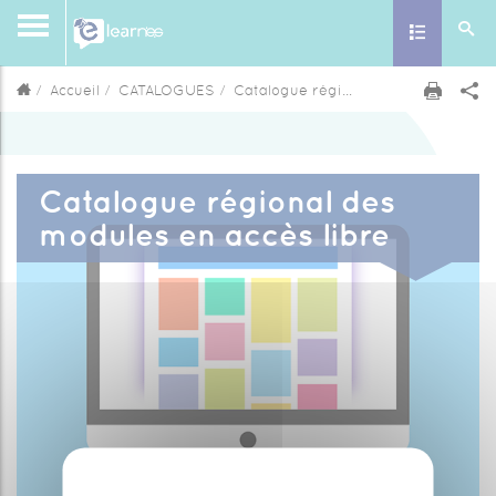
Toggle nav
Accueil
CATALOGUES
Catalogue régional des modules en accès libre
Catalogue régional des
modules en accès libre